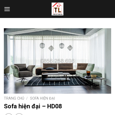
Skip
to
content
TRANG CHỦ
/
SOFA HIỆN ĐẠI
Sofa hiện đại – HD08