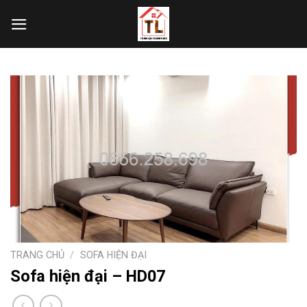
Skip
to
content
TRANG CHỦ
/
SOFA HIỆN ĐẠI
Sofa hiện đại – HD07